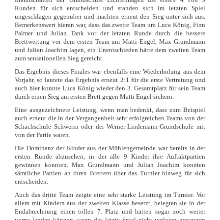
Runden für sich entscheiden und standen sich im letzten Spiel
ungeschlagen gegenüber und machten erneut den Sieg unter sich aus.
Bemerkenswert hieran war, dass das zweite Team um Luca König, Finn
Palmer und Julian Tank vor der letzten Runde durch die bessere
Brettwertung vor dem ersten Team um Matti Engel, Max Grundmann
und Julian Joachim lagen, ein Unentschieden hätte dem zweiten Team
zum sensationellen Sieg gereicht.
Das Ergebnis dieses Finales war ebenfalls eine Wiederholung aus dem
Vorjahr, so lautete das Ergebnis erneut 2:1 für die erste Vertretung und
auch hier konnte Luca König wieder den 3. Gesamtplatz für sein Team
durch einen Sieg am ersten Brett gegen Matti Engel sichern.
Eine ausgezeichnete Leistung, wenn man bedenkt, dass zum Beispiel
auch erneut die in der Vergangenheit sehr erfolgreichen Teams von der
Schachschule Schwerin oder der Werner-Lindemann-Grundschule mit
von der Partie waren.
Die Dominanz der Kinder aus der Mühlengemeinde war bereits in der
ersten Runde abzusehen, in der alle 9 Kinder ihre Auftaktpartien
gewinnen konnten. Max Grundmann und Julian Joachim konnten
sämtliche Partien an ihren Brettern über das Turnier hinweg für sich
entscheiden.
Auch das dritte Team zeigte eine sehr starke Leistung im Turnier. Vor
allem mit Kindern aus der zweiten Klasse besetzt, belegten sie in der
Endabrechnung einen tollen 7. Platz und hätten sogar noch weiter
vorne landen können, wenn das letzte Spiel nicht verloren gegangen