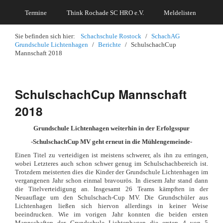
Termine
Think Rochade SC HRO e.V.
Meldelisten
Sie befinden sich hier:
Schachschule Rostock
/
SchachAG
Grundschule Lichtenhagen
/
Berichte
/
SchulschachCup
Mannschaft 2018
SchulschachCup Mannschaft
2018
Grundschule Lichtenhagen weiterhin in der Erfolgsspur
-SchulschachCup MV geht erneut in die Mühlengemeinde-
Einen Titel zu verteidigen ist meistens schwerer, als ihn zu erringen,
wobei Letzteres auch schon schwer genug im Schulschachbereich ist.
Trotzdem meisterten dies die Kinder der Grundschule Lichtenhagen im
vergangenen Jahr schon einmal bravourös. In diesem Jahr stand dann
die Titelverteidigung an. Insgesamt 26 Teams kämpften in der
Neuauflage um den Schulschach-Cup MV. Die Grundschüler aus
Lichtenhagen ließen sich hiervon allerdings in keiner Weise
beeindrucken. Wie im vorigen Jahr konnten die beiden ersten
Mannschaften der Grundschule Lichtenhagen die ersten 4 von 5